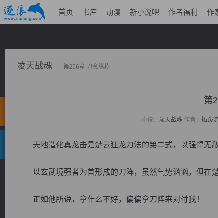
首页
书库
动漫
新小说吧
作者福利
作
凌天战魂
第256章 刀意纵横
第2
小说：
凌天战魂
作者：
拓跋
天地造化真龙击是楚云狂龙刀法的第二式，以强悍无敌
以玄武境强者为首形成的刀阵，虽然气势汹汹，但在楚
正如他所说，拿什么不好，偏偏拿刀阵来对付我！