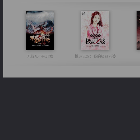
无敌从不死开始
桃运无双：我的极品老婆
军魂永铸
风前欲劝春光住