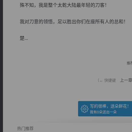
殊不知，我是整个太乾大陆最年轻的刀客！
我对刀意的领悟，足以胜出你们在座所有人的总和！
楚...
逐浪小说
推
上一
（← 快捷键
写的很棒，送朵鲜花！
我有
0
朵送出一朵
热门推荐