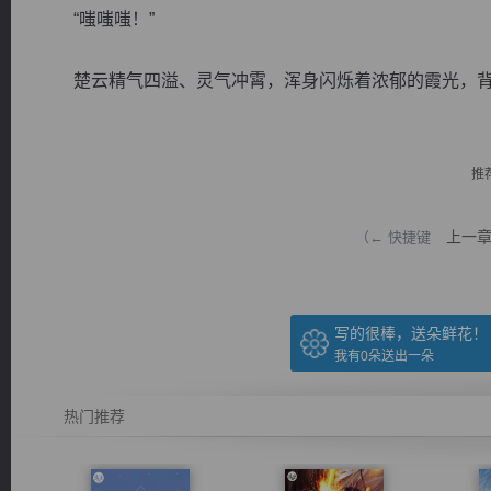
“嗤嗤嗤！”
楚云精气四溢、灵气冲霄，浑身闪烁着浓郁的霞光，背后
逐浪小说
推
上一
（← 快捷键
写的很棒，送朵鲜花！
我有
0
朵送出一朵
热门推荐