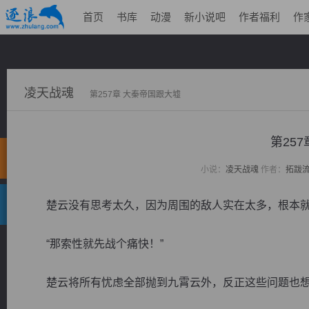
首页
书库
动漫
新小说吧
作者福利
作
凌天战魂
第257章 大秦帝国跟大墟
第25
小说：
凌天战魂
作者：
拓跋
楚云没有思考太久，因为周围的敌人实在太多，根本就
“那索性就先战个痛快！”
楚云将所有忧虑全部抛到九霄云外，反正这些问题也想