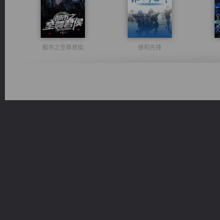
都市之至尊君侯
维和先锋
军魂永铸
激荡人生