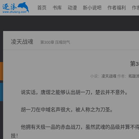
首页
书库
动漫
新小说吧
作者福利
作
凌天战魂
第300章 压缩剑气
第3
小说：
凌天战魂
作者：
拓跋
说实话，唐熠之能够认出胡一刀，楚云并不意外。
胡一刀在中域名声很大，被人称之为刀圣。
他拥有天极一品的赤血战刀，虽然武魂的品级并算不得
技！