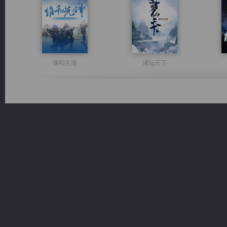
维和先锋
诸仙天下
绝世狂尊
豪门战神：我既王（又名战神归来不败神婿修罗战神）