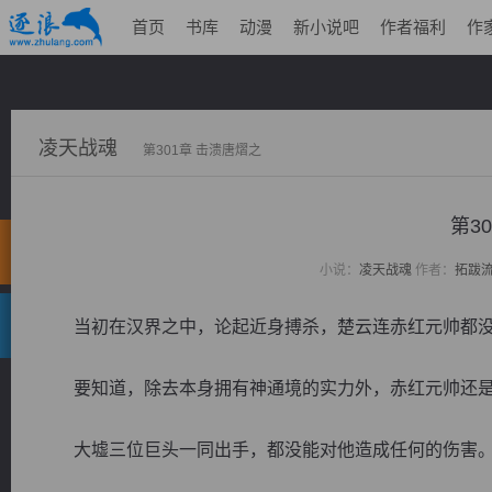
首页
书库
动漫
新小说吧
作者福利
作
凌天战魂
第301章 击溃唐熠之
第3
小说：
凌天战魂
作者：
拓跋
当初在汉界之中，论起近身搏杀，楚云连赤红元帅都没
要知道，除去本身拥有神通境的实力外，赤红元帅还是
大墟三位巨头一同出手，都没能对他造成任何的伤害