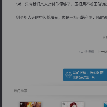
“对，只有我们八人对付你便够了，压根用不着王伯谦出
剑圣胡人天眼中闪烁精光，像是一柄出鞘利剑，随时都能斩
逐浪小说
推
上一
（← 快捷键
写的很棒，送朵鲜花！
我有
0
朵送出一朵
热门推荐