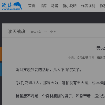
首页
书库
动漫
新小说吧
作者福利
作
凌天战魂
第527章 一个一个上
第5
小说：
凌天战魂
作者：
拓跋
听到罗晓狂妄的话语，几人不由得笑了。
“我们只到八人，那是因为，哪怕没有王大哥，也照样能
枪圣唐不凡是一个身材瘦削的男子，浑身带着一股尖锐