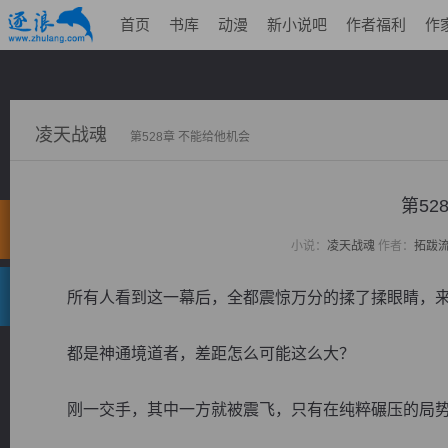
首页
书库
动漫
新小说吧
作者福利
作
凌天战魂
第528章 不能给他机会
第52
小说：
凌天战魂
作者：
拓跋
所有人看到这一幕后，全都震惊万分的揉了揉眼睛，来
都是神通境道者，差距怎么可能这么大？
刚一交手，其中一方就被震飞，只有在纯粹碾压的局势