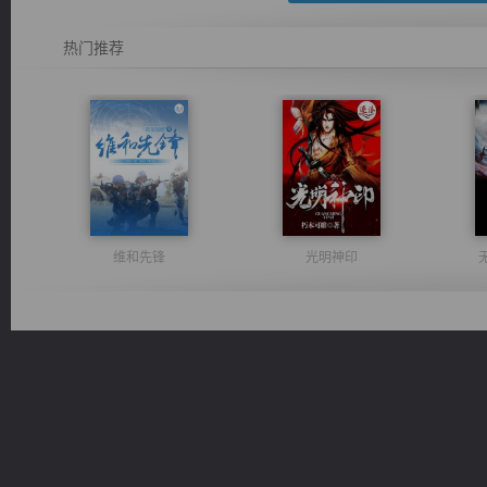
热门推荐
维和先锋
光明神印
风前欲劝春光住
豪门战神：我既王（又名战神归来不败神婿修罗战神）