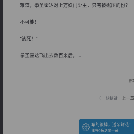
难道，拳圣霍达对上万妖门少主，只有被碾压的份？
不可能！
“该死！”
逐浪小说
拳圣霍达飞出去数百米后，...
推
上一
（← 快捷键
写的很棒，送朵鲜花！
我有
0
朵送出一朵