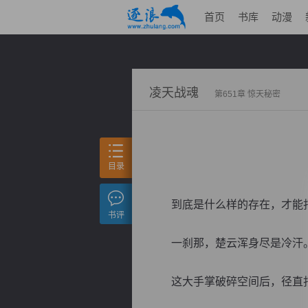
首页
书库
动漫
凌天战魂
第651章 惊天秘密
目录
到底是什么样的存在，才能打
书评
一刹那，楚云浑身尽是冷汗
这大手掌破碎空间后，径直