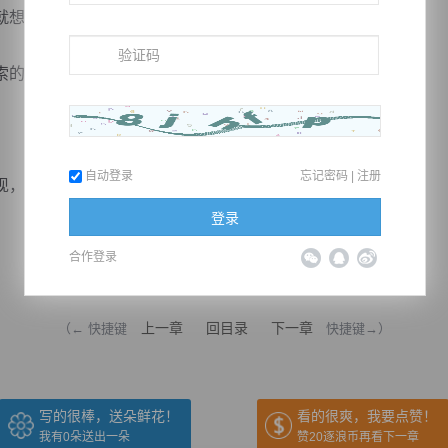
想将自己直接抹杀。
的就挡在楚云面前。
自动登录
忘记密码
|
注册
塔灵举着九方炼狱...
登录
合作登录
推荐在手机上阅读本书
上一章
回目录
下一章
（← 快捷键
快捷键→）
写的很棒，送朵鲜花！
看的很爽，我要点赞！
我有
0
朵送出一朵
赞20逐浪币再看下一章