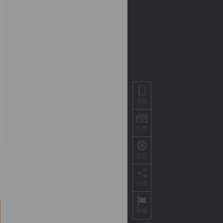
书签
打赏
背
字
宽
滚
送花
分享
举报