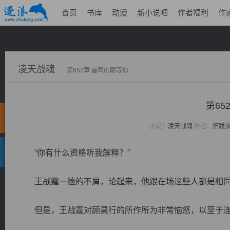
首页
书库
动漫
新小说吧
作者福利
作
凌天战魂
第652章 雷鸣山巅等你
第65
小说：
凌天战魂
作者：
拓跋
“你有什么资格听我解释？”
王战霆一脸的不屑，论起来，他跟在场这些人都是相同
但是，王战霆对顾昊行的所作所为非常恼怒，以至于连