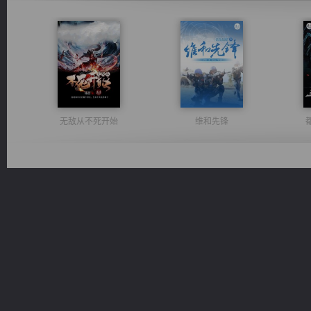
无敌从不死开始
维和先锋
激荡人生
风前欲劝春光住
桃运