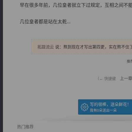
早在很多年前，几位皇者就立下过规定，互相之间不能
几位皇者都是站在太乾...
逐浪小说
拓跋流云
说：熬到现在才写出第四更，实在熬不住
推
上一
（← 快捷键
写的很棒，送朵鲜花！
我有
0
朵送出一朵
热门推荐