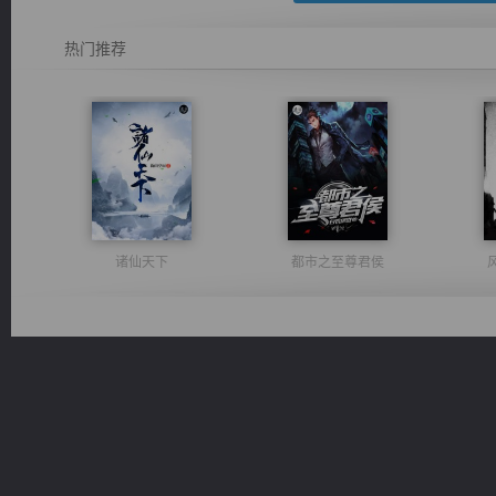
热门推荐
诸仙天下
都市之至尊君侯
一术镇天
维和先锋