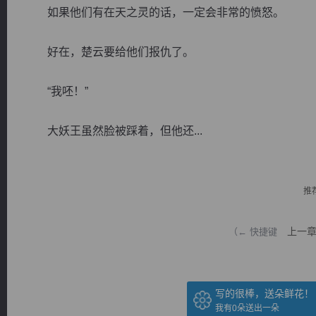
如果他们有在天之灵的话，一定会非常的愤怒。
好在，楚云要给他们报仇了。
“我呸！”
逐浪小说
大妖王虽然脸被踩着，但他还...
推
上一
（← 快捷键
写的很棒，送朵鲜花！
我有
0
朵送出一朵