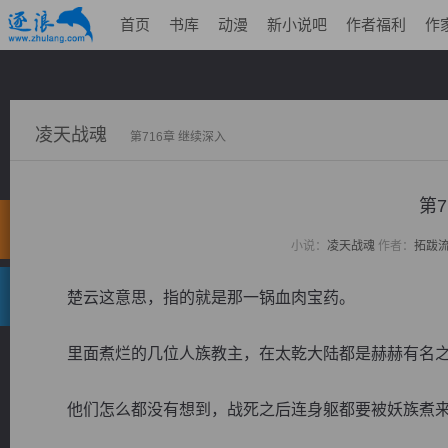
首页
书库
动漫
新小说吧
作者福利
作
凌天战魂
第716章 继续深入
第7
小说：
凌天战魂
作者：
拓跋
楚云这意思，指的就是那一锅血肉宝药。
里面煮烂的几位人族教主，在太乾大陆都是赫赫有名之
他们怎么都没有想到，战死之后连身躯都要被妖族煮