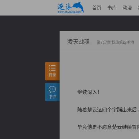
首页
书库
动漫
凌天战魂
第717章 妖族第四圣地
目录
继续深入！
书评
随着楚云这四个字蹦出来后，
毕竟他是不愿意楚云继续冒