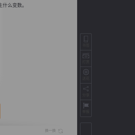
生什么变数。
书签
打赏
送花
背
字
宽
滚
分享
举报
换一换