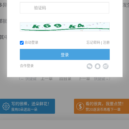
异族教主作为底牌，但谁也不知道真正深入妖族内部后，会发
就没有任何可以挽回的余地了。
，看...
自动登录
忘记密码
|
注册
登录
推荐在手机上阅读本书
合作登录
上一章
回目录
下一章
（← 快捷键
快捷键→）
写的很棒，送朵鲜花！
看的很爽，我要点赞！
我有
0
朵送出一朵
赞20逐浪币再看下一章