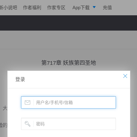
新小说吧
作者福利
作家专区
App下载
充值
逐浪小说
写作助手
第717章 妖族第四圣地
小说：
凌天战魂
作者：
拓跋流云
更新时间：2018-04-10 00:16 字数：2511
登录
大圣的表情有些黯然。
险的。