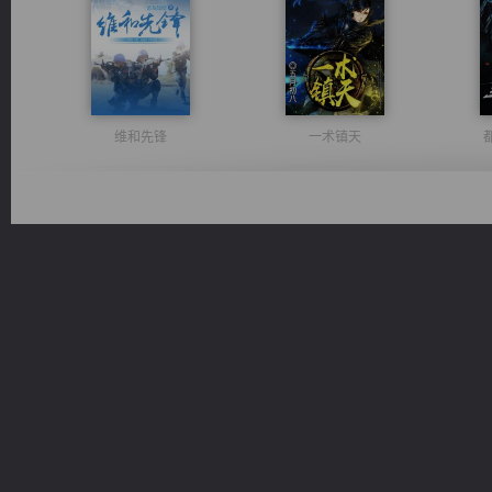
维和先锋
一术镇天
风前欲劝春光住
军魂永铸