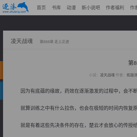
首页
书库
动漫
新小说吧
作者福利
作
凌天战魂
第868章 走上正途
第8
小说：
凌天战魂
作者：
拓跋
因为有底蕴的缘故，药效在逐渐激发的过程中，会不断
就算训练之中有什么拉伤，也会在极短的时间内恢复
就是有着这些先决条件的存在，楚云才会放心的传授给