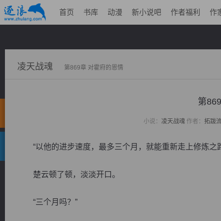
首页
书库
动漫
新小说吧
作者福利
作
凌天战魂
第869章 对霍府的恩情
第86
小说：
凌天战魂
作者：
拓跋
“以他的进步速度，最多三个月，就能重新走上修炼之路
楚云顿了顿，淡淡开口。
“三个月吗？”