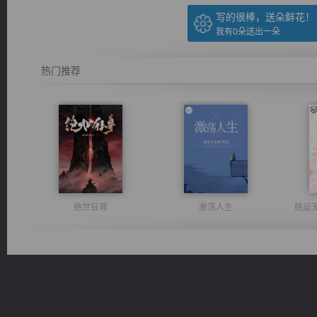
写的很棒，送朵鲜花！
我有
0
朵送出一朵
热门推荐
绝世狂尊
激荡人生
桃运