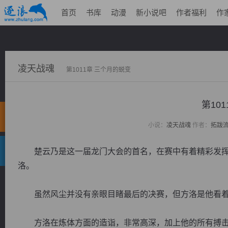
首页
书库
动漫
新小说吧
作者福利
作
凌天战魂
第1011章 三个月的蜕变
第10
小说：
凌天战魂
作者：
拓跋
楚云乃是这一届龙门大会的首名，在赛中有着精彩发挥
洛。
虽然风尘并没有亲眼目睹最后的决赛，但方洛是他看着
方洛在炼体方面的造诣，非常高深，加上他的所有搏击技