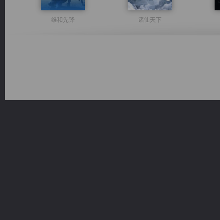
维和先锋
诸仙天下
心铸天途
太古神煌
光明神印
无敌从不死开始