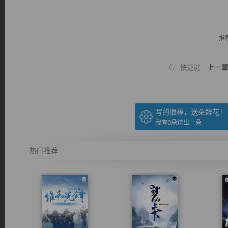
推
上一
（← 快捷键
逐浪小说
写的很棒，送朵鲜花！
我有
0
朵送出一朵
热门推荐