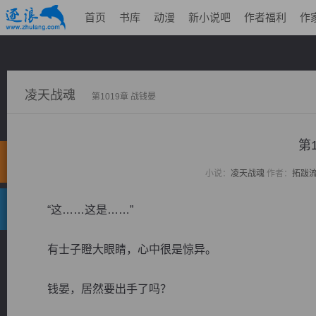
首页
书库
动漫
新小说吧
作者福利
作
凌天战魂
第1019章 战钱晏
第
小说：
凌天战魂
作者：
拓跋
“这……这是……”
有士子瞪大眼睛，心中很是惊异。
钱晏，居然要出手了吗？