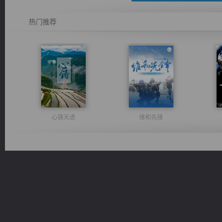
热门推荐
心铸天途
维和先锋
光明神印
绝世狂尊
桃运