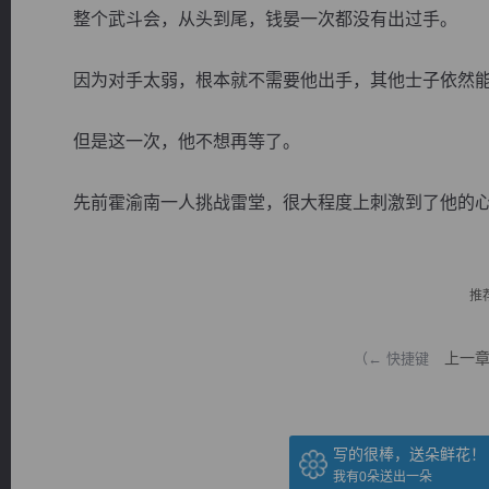
整个武斗会，从头到尾，钱晏一次都没有出过手。
因为对手太弱，根本就不需要他出手，其他士子依然能
但是这一次，他不想再等了。
逐浪小说
先前霍渝南一人挑战雷堂，很大程度上刺激到了他的心情，
推
上一
（← 快捷键
写的很棒，送朵鲜花！
我有
0
朵送出一朵