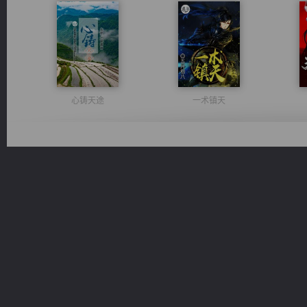
心铸天途
一术镇天
都市之至尊君侯
绝世狂尊