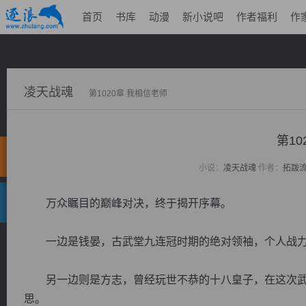
首页
书库
动漫
新小说吧
作者福利
作
凌天战魂
第1020章 我相信老师
第10
小说：
凌天战魂
作者：
拓跋
万众瞩目的巅峰对决，终于揭开序幕。
一边是钱晏，古武堂九连冠时期的绝对领袖，个人战力
另一边则是方志，曾经玩世不恭的十八皇子，在这次武
思。