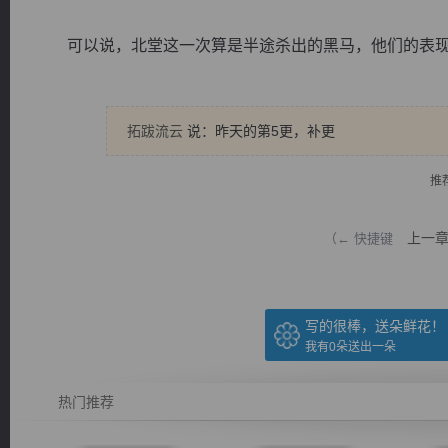
可以说，北堂这一次算是半途杀出的黑马，他们的表现出乎
拓跋流云
说：昨天的第5更，补更
逐浪小说
推
上一
（← 快捷键
写的很棒，送朵鲜花！
我有
0
朵送出一朵
热门推荐