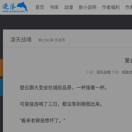
首页
书库
动漫
新小说吧
作者福利
作
凌天战魂
第1092章 天泉界
第
小说：
凌天战魂
作者：
拓跋
楚云跟大圣坐在城前品茶，一杯接着一杯。
可是接连喝了三日，都没等到穆图出来。
“看来老穆是憋坏了。”