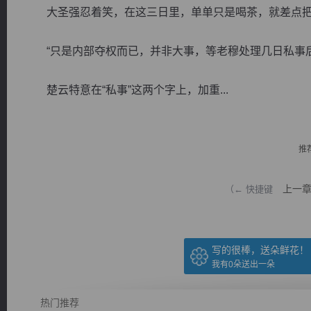
大圣强忍着笑，在这三日里，单单只是喝茶，就差点把
“只是内部夺权而已，并非大事，等老穆处理几日私事后
楚云特意在“私事”这两个字上，加重...
逐浪小说
推
上一
（← 快捷键
写的很棒，送朵鲜花！
我有
0
朵送出一朵
热门推荐