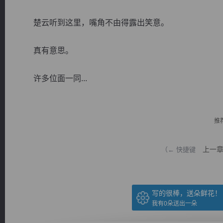
楚云听到这里，嘴角不由得露出笑意。
真有意思。
逐浪小说
许多位面一同...
推
上一
（← 快捷键
写的很棒，送朵鲜花！
我有
0
朵送出一朵