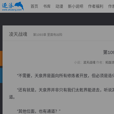
首页
书库
动漫
新小说吧
作者福利
作
凌天战魂
第1093章 里面有凶险
第10
小说：
凌天战魂
作者：
拓跋
“不需要，天泉界是面向所有修炼者开放，但必须是造化
“还有就是，天泉界并非只有我们太乾界能进去，听说其
道。
“其他位面，也有通道？”