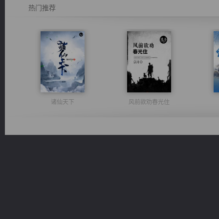
热门推荐
诸仙天下
风前欲劝春光住
军魂永铸
光明神印