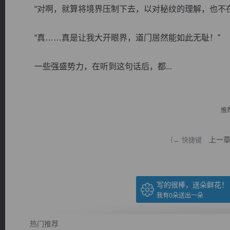
“对啊，就算将境界压制下去，以对秘纹的理解，也不在
“真……真是让我大开眼界，道门居然能如此无耻！”
一些强盛势力，在听到这句话后，都...
逐浪小说
推
上一
（← 快捷键
写的很棒，送朵鲜花！
我有
0
朵送出一朵
热门推荐