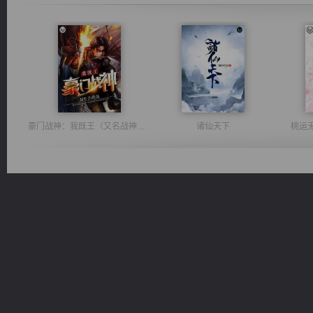
豪门战神：我既王（又名战神归来不败神婿修罗战神）
诸仙天下
桃运
佣兵王
心铸天途