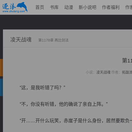
首页
书库
动漫
新小说吧
作者福利
作
凌天战魂
第1178章 再比剑法
第1
小说：
凌天战魂
作者：
拓跋
“这，是我听错了吗？”
“不，你没有听错，他的确说了亲自上阵。”
“开……开什么玩笑，赤崖子是什么身份，居然要欺负一