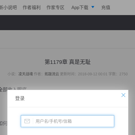
新小说吧
作者福利
作家专区
App下载
充值
逐浪小说
写作助手
第1179章 真是无耻
小说：
凌天战魂
作者：
拓跋流云
更新时间：2018-09-12 00:01 字数：2750
部收入眼底。
登录
如何？