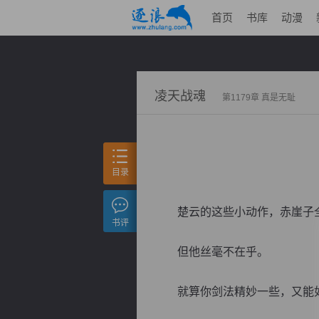
首页
书库
动漫
凌天战魂
第1179章 真是无耻
目录
楚云的这些小动作，赤崖子全
书评
但他丝毫不在乎。
就算你剑法精妙一些，又能