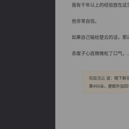
我有千年以上的经验放在这里
他非常自信。
如果自己输给楚云的话，那还
逐浪小说
赤崖子心底微微松了口气，..
拓跋流云
说：眼下鲜花
果450朵，便额外加