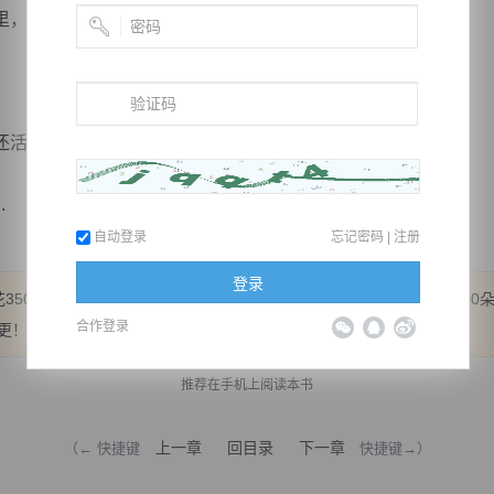
，加上道门本身剑法的强悍恐怖，难道还能输给你不成？
活着干什么，不如找块豆腐直接撞死得了！
.
自动登录
忘记密码
|
注册
登录
350朵，加更还差两更，大家鲜花走起，明天统一加更！ 如果能到400
合作登录
四更！ 加多加少，全看大家的热情！ 鲜花走起啊！兄弟们！
推荐在手机上阅读本书
上一章
回目录
下一章
（← 快捷键
快捷键→）