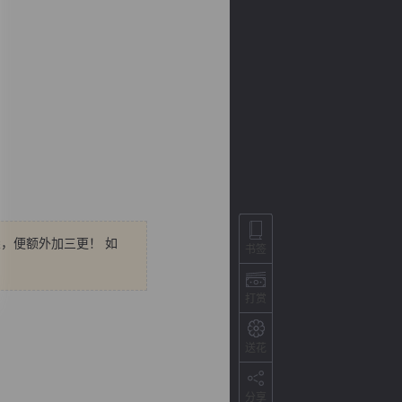
朵，便额外加三更！ 如
背
字
宽
滚
书签
打赏
送花
分享