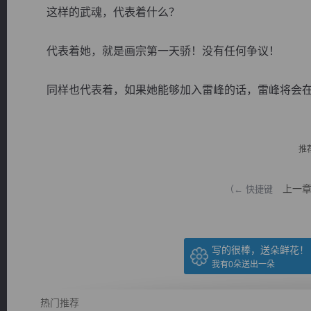
这样的武魂，代表着什么？
代表着她，就是画宗第一天骄！没有任何争议！
同样也代表着，如果她能够加入雷峰的话，雷峰将会在未.
逐浪小说
推
上一
（← 快捷键
写的很棒，送朵鲜花！
我有
0
朵送出一朵
热门推荐