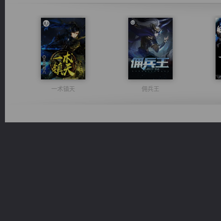
一术镇天
佣兵王
诸仙天下
绝世狂尊