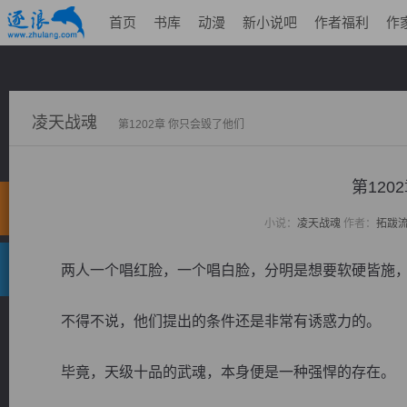
首页
书库
动漫
新小说吧
作者福利
作
凌天战魂
第1202章 你只会毁了他们
第120
小说：
凌天战魂
作者：
拓跋
两人一个唱红脸，一个唱白脸，分明是想要软硬皆施，
不得不说，他们提出的条件还是非常有诱惑力的。
毕竟，天级十品的武魂，本身便是一种强悍的存在。