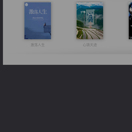
激荡人生
心铸天途
维和先锋
豪门战神：我既王（又名战神归来不败神婿修罗战神）
桃运