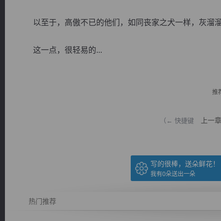
以至于，高傲不已的他们，如同丧家之犬一样，灰溜溜
这一点，很轻易的...
逐浪小说
推
上一
（← 快捷键
写的很棒，送朵鲜花！
我有
0
朵送出一朵
热门推荐