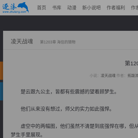
首页
书库
动漫
新小说吧
作者福利
作
凌天战魂
第1203章 海信的猎物
第12
小说：
凌天战魂
作者：
拓跋
楚云跟九公主，皆都有些震撼的望着顾梦生。
他们从来没有想过，师父的实力如此强悍。
虚空中的两幅图，他们虽然不清楚到底强悍在哪，但从
梦生手里展现。