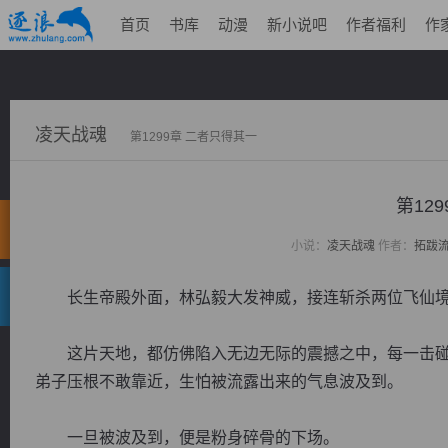
首页
书库
动漫
新小说吧
作者福利
作
凌天战魂
第1299章 二者只得其一
第12
小说：
凌天战魂
作者：
拓跋
长生帝殿外面，林弘毅大发神威，接连斩杀两位飞仙境
这片天地，都仿佛陷入无边无际的震撼之中，每一击碰
弟子压根不敢靠近，生怕被流露出来的气息波及到。
一旦被波及到，便是粉身碎骨的下场。