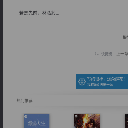
若是先前，林弘毅...
推
逐浪小说
上一
（← 快捷键
写的很棒，送朵鲜花！
我有
0
朵送出一朵
热门推荐