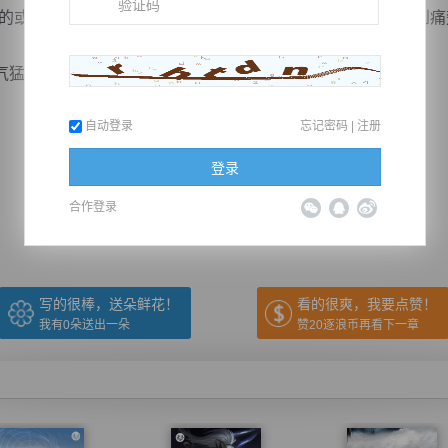
或许不会融合的特别顺利，你要做好心理准备，就算感受到痛
然揉搓到...
自动登录
忘记密码
|
注册
推荐在手机上阅读本书
登录
合作登录
上一章
回目录
下一章
（← 快捷键
快捷键→）
写的很棒，送朵鲜花！
看的很爽，我要点赞！
我有
0
朵送出一朵
赞20逐浪币再看下一章