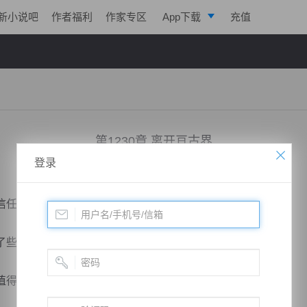
新小说吧
作者福利
作家专区
App下载
充值
逐浪小说
写作助手
第1230章 离开亘古界
登录
小说：
凌天战魂
作者：
拓跋流云
更新时间：2018-10-23 23:01 字数：3034
信任的。
些，但对自己还是没得说的。
得信任的朋友。