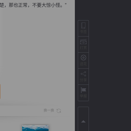
楚，那也正常，不要大惊小怪。”
书签
打赏
送花
分享
背
字
宽
滚
举报
换一换