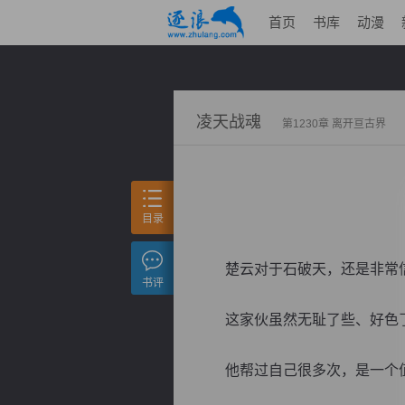
首页
书库
动漫
凌天战魂
第1230章 离开亘古界
目录
楚云对于石破天，还是非常
书评
这家伙虽然无耻了些、好色了
他帮过自己很多次，是一个值