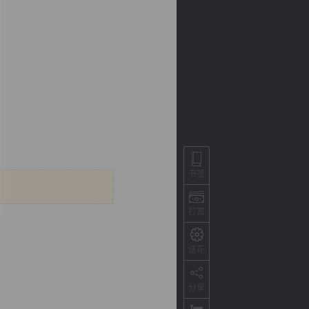
书签
背
字
宽
滚
打赏
送花
分享