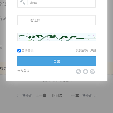
部注意力，能拖一年是一年！
议此事到底如何解决。
..
自动登录
忘记密码
|
注册
登录
3更，但明天会爆发！ 最后一天，求鲜花！ 我想追上去！ 多谢了！
合作登录
推荐在手机上阅读本书
上一章
回目录
下一章
（← 快捷键
快捷键→）