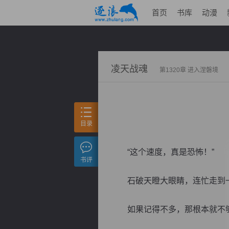
首页
书库
动漫
凌天战魂
第1320章 进入涅磐境
目录
“这个速度，真是恐怖！”
书评
石破天瞪大眼睛，连忙走到一
如果记得不多，那根本就不