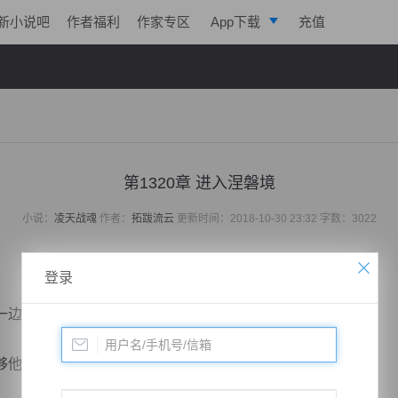
新小说吧
作者福利
作家专区
App下载
充值
逐浪小说
写作助手
第1320章 进入涅磐境
小说：
凌天战魂
作者：
拓跋流云
更新时间：2018-10-30 23:32 字数：3022
登录
边去，盘算着自己还依稀记得多少猿飞的战技。
够他学的啊！