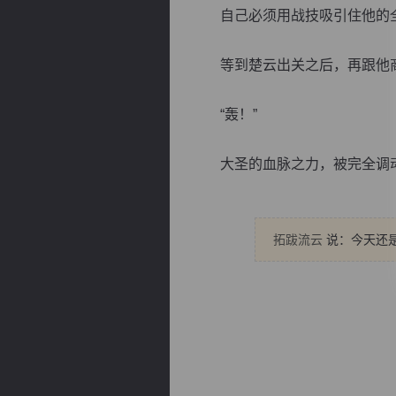
自己必须用战技吸引住他的全
等到楚云出关之后，再跟他商
“轰！”
逐浪小说
大圣的血脉之力，被完全调动.
拓跋流云
说：今天还是