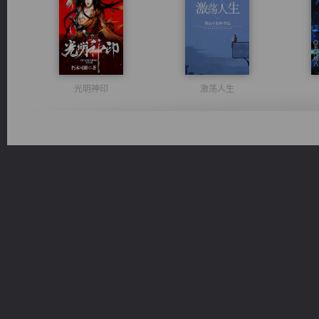
光明神印
激荡人生
诸仙天下
都市之至尊君侯