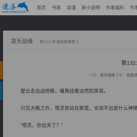
首页
书库
动漫
新小说吧
作者福利
作
凌天战魂
第1321章 越来越像猿飞
第13
小说：
凌天战魂
作者：
拓跋
楚云走出战修殿，嘴角挂着淡然的笑容。
只见大殿之外，塔灵就站在那里，也说不出是什么神情
“塔灵，你出关了？”