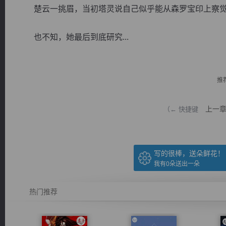
楚云一挑眉，当初塔灵说自己似乎能从森罗宝印上察觉
也不知，她最后到底研究...
逐浪小说
推
上一
（← 快捷键
写的很棒，送朵鲜花！
我有
0
朵送出一朵
热门推荐