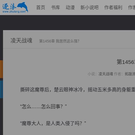
首页
书库
动漫
新小说吧
作者福利
作
凌天战魂
第1456章 我居然这么强？
第145
小说：
凌天战魂
作者：
拓跋
撕碎这魔尊后，楚云眼神冰冷，摇动五米多高的身躯重
“怎么……怎么回事？”
“魔尊大人，是人类入侵了吗？”