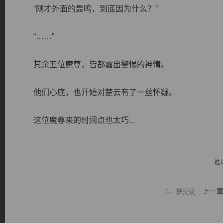
“刚才外面的轰鸣，到底因为什么？”
“……”
其余五位魔尊，皆都露出警惕的神情。
逐浪小说
他们心底，也开始对楚云有了一丝怀疑。
这位魔尊来的时间点也太巧...
推
上一
（← 快捷键