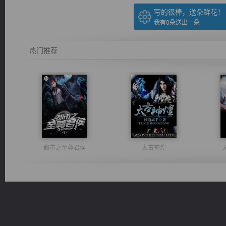
写的很棒，送朵鲜花！
我有
0
朵送出一朵
热门推荐
都市之至尊君侯
太古神煌