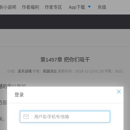
新小说吧
作者福利
作家专区
App下载
充值
逐浪小说
写作助手
第1457章 把你们吸干
小说：
凌天战魂
作者：
拓跋流云
更新时间：2018-12-13 01:20 字数：3021
的无以复加。
登录
方面的碾压！
，居然如此轻松就将两位魔尊斩杀。