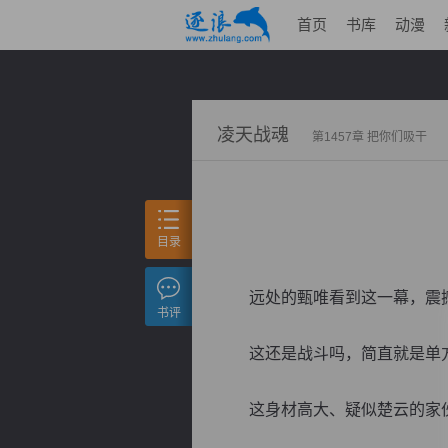
首页
书库
动漫
凌天战魂
第1457章 把你们吸干
目录
远处的甄唯看到这一幕，震撼
书评
这还是战斗吗，简直就是单
这身材高大、疑似楚云的家伙