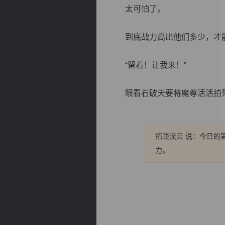
太可怕了。
到底战力高出他们多少，才能
“留着！让我来！”
逐浪小说
眼看石破天要将魔尊活活拍死，
拓跋流云
说：今日的第
力。