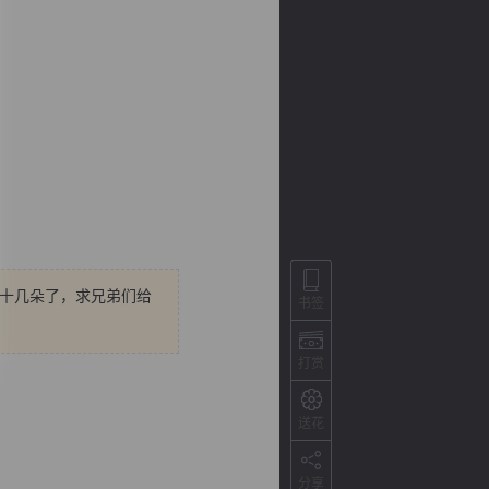
差十几朵了，求兄弟们给
背
字
宽
滚
书签
打赏
送花
分享