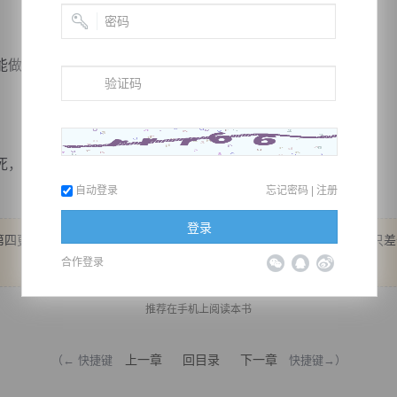
做到这种地步？
楚云一步冲上前去，将那魔尊从石破...
自动登录
忘记密码
|
注册
登录
四更。 明天继续。 满450朵花，明天四更。 500朵花，明天五更！ 只
合作登录
推荐在手机上阅读本书
上一章
回目录
下一章
（← 快捷键
快捷键→）