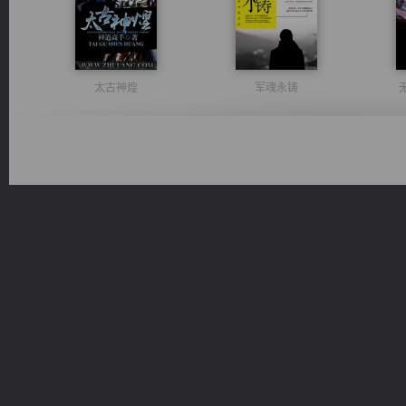
太古神煌
军魂永铸
心铸天途
桃运无双：我的极品老婆