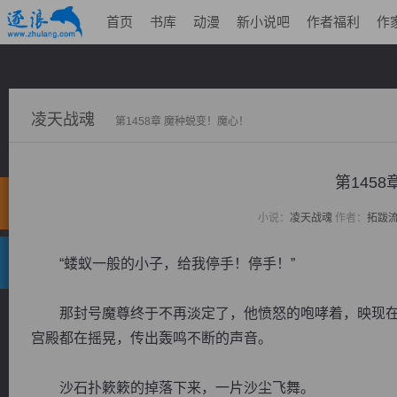
首页
书库
动漫
新小说吧
作者福利
作
凌天战魂
第1458章 魔种蜕变！魔心！
第145
小说：
凌天战魂
作者：
拓跋
“蝼蚁一般的小子，给我停手！停手！”
那封号魔尊终于不再淡定了，他愤怒的咆哮着，映现在
宫殿都在摇晃，传出轰鸣不断的声音。
沙石扑簌簌的掉落下来，一片沙尘飞舞。