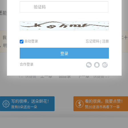
越级击溃我柳如...
 我发现大家这两天都没有投花，是因为没有爆更吗？ 继续冲！再来二
自动登录
忘记密码
|
注册
朵，明天五更！
登录
推荐在手机上阅读本书
合作登录
上一章
回目录
下一章
（← 快捷键
快捷键→）
写的很棒，送朵鲜花！
看的很爽，我要点赞！
我有
0
朵送出一朵
赞20逐浪币再看下一章