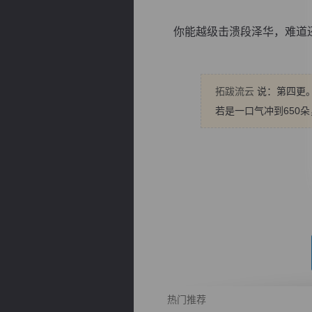
你能越级击溃段泽华，难道还能
拓跋流云
说：第四更。
逐浪小说
若是一口气冲到650
热门推荐