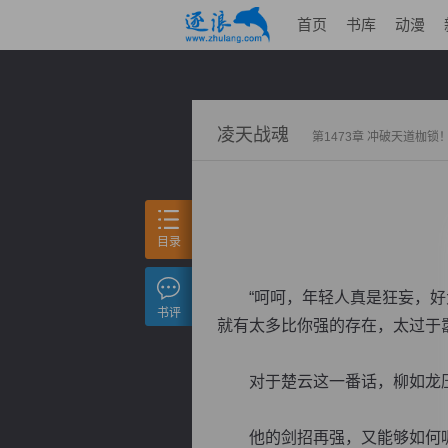
首页
书库
动漫
凌天战魂
第1473章 冲破天道枷锁
目录
“呵呵，年轻人真是狂妄，好大
书评
就有太多比你强的存在，太过于
对于楚云这一番话，柳如龙压
他的剑招再强，又能够如何