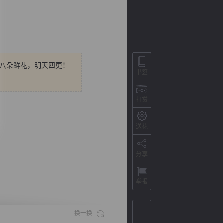
十八朵鲜花，明天四更！
书签
打赏
送花
背
字
宽
滚
分享
举报
换一换