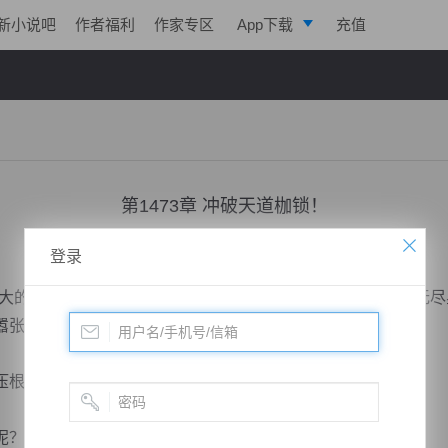
新小说吧
作者福利
作家专区
App下载
充值
逐浪小说
写作助手
！
第1473章 冲破天道枷锁！
小说：
凌天战魂
作者：
拓跋流云
更新时间：2018-12-18 00:11 字数：3040
登录
的口气！难道你的家人就没有教过你，低调谦逊吗？别说无尽
嚣张的话，会死的很快的！”
根就没有放在心上。
呢？