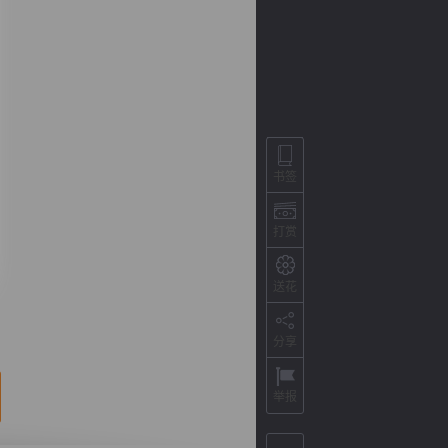
书签
打赏
背
字
宽
滚
送花
分享
举报