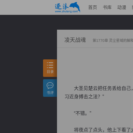
首页
书库
动漫
凌天战魂
第1770章 灵尘星域的解
目录
大圣见楚云把任务丢给自己，心
书评
习近身搏击之法？”
“不错。”
将夜点了点头，他上下看了大