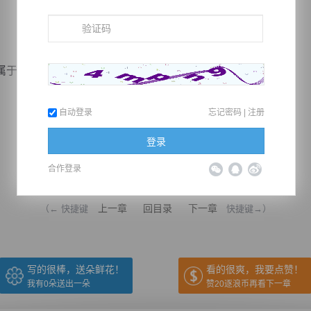
于很少见的种族！
自动登录
忘记密码
|
注册
登录
合作登录
推荐在手机上阅读本书
上一章
回目录
下一章
（← 快捷键
快捷键→）
写的很棒，送朵鲜花！
看的很爽，我要点赞！
我有
0
朵送出一朵
赞20逐浪币再看下一章