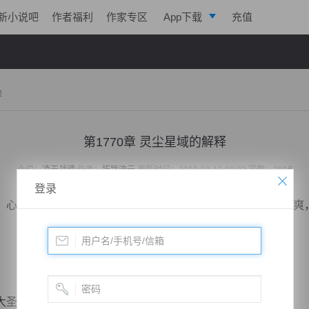
新小说吧
作者福利
作家专区
App下载
充值
逐浪小说
写作助手
释
第1770章 灵尘星域的解释
小说：
凌天战魂
作者：
拓跋流云
更新时间：2019-03-12 00:03 字数：3016
登录
底有些不爽，但兄弟交代的事情得办到啊，所以他虽然不爽，
圣一眼，心底有些惊讶。