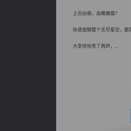
上古凶兽，血瞳魔猿？
纵使放眼整个无尽星空，都属
逐浪小说
大圣哈哈笑了两声，...