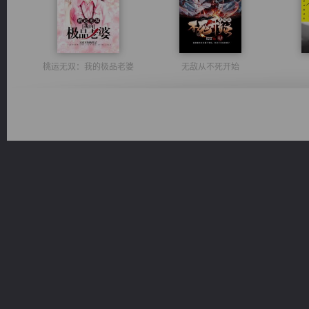
桃运无双：我的极品老婆
无敌从不死开始
豪门战神：我既王（又名战神归来不败神婿修罗战神）
佣兵王