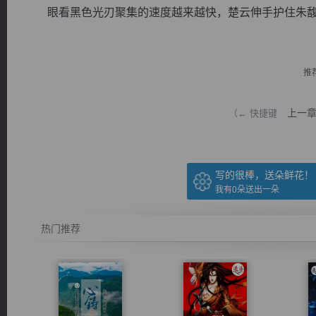
眼看黑色光刃聚集的速度越来越快，楚云伸手护住朱馥思
推
逐浪小说
上一
（← 快捷键
写的很棒，送朵鲜花！
我有
0
朵送出一朵
热门推荐