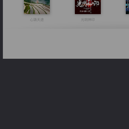
心铸天途
光明神印
都市之至尊君侯
佣兵王
桃运
维和先锋
无敌从不死开始