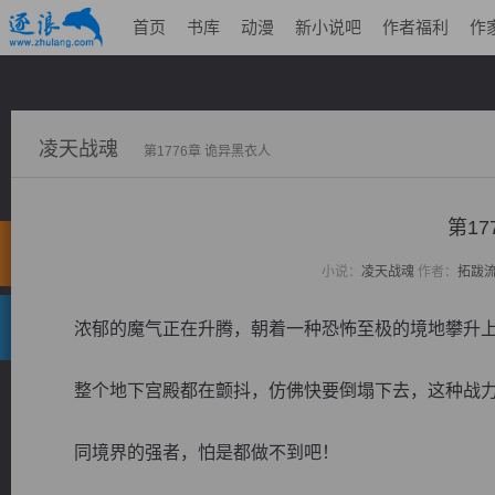
首页
书库
动漫
新小说吧
作者福利
作
凌天战魂
第1776章 诡异黑衣人
第17
小说：
凌天战魂
作者：
拓跋
浓郁的魔气正在升腾，朝着一种恐怖至极的境地攀升
整个地下宫殿都在颤抖，仿佛快要倒塌下去，这种战力
同境界的强者，怕是都做不到吧！