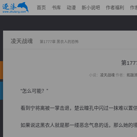
首页
书库
动漫
新小说吧
作者福利
作
凌天战魂
第1777章 黑衣人的恐怖
第17
小说：
凌天战魂
作者：
拓跋
“怎么可能？”
看到宁将离被一掌击退，楚云瞳孔中闪过一抹难以置信
如果说这黑衣人就是那一缕恶念气息的话，那么她的境