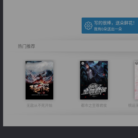
写的很棒，送朵鲜花！
我有
0
朵送出一朵
热门推荐
无敌从不死开始
都市之至尊君侯
桃运