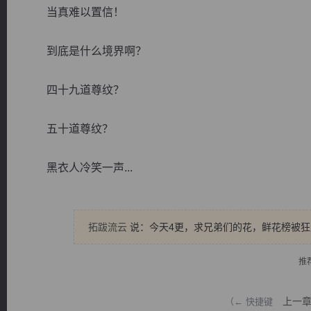
当真难以置信！
到底是什么境界啊？
四十九道尊纹？
逐浪小说
五十道尊纹？
黑衣人冷笑一声...
拓跋流云
说：今天4更，求兄弟们的花，鲜花榜被狂
推
上一
（← 快捷键