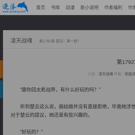
首页
书库
动漫
新小说吧
作者福利
作
凌天战魂
第1792章 楚云！第一斩！
第179
小说：
凌天战魂
作者：
拓跋
“跟你回太乾战界，有什么好玩的吗？”
听到楚云这么说，画姑娘并没有直接拒绝，毕竟她涉世
对于楚云的提议，她还是有些兴趣的。
“好玩的？”