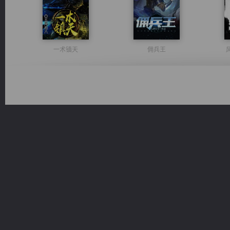
一术镇天
佣兵王
都市之至尊君侯
无敌从不死开始