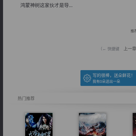
鸿蒙神树这家伙才是导...
推
逐浪小说
上一
（← 快捷键
写的很棒，送朵鲜花！
我有
0
朵送出一朵
热门推荐