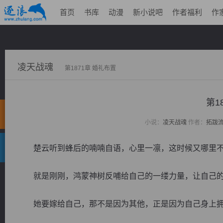
首页
书库
动漫
新小说吧
作者福利
作
凌天战魂
第1871章 婚礼布置
第1
小说：
凌天战魂
作者：
拓跋
楚云听到蜂后的喃喃自语，心里一凛，这时候又哪里不
就是刚刚，鸿蒙神树反哺给自己的一缕力量，让自己的
她要嫁给自己，那不是因为其他，正是因为自己身上拥