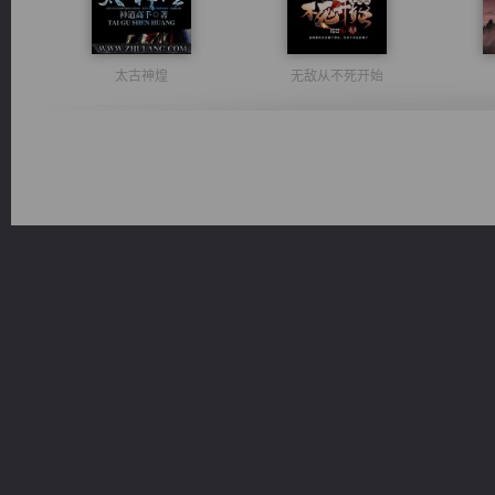
太古神煌
无敌从不死开始
军魂永铸
风前欲劝春光住
豪门战神：我既王（又名战神归来不败神婿修罗战神）
维和先锋