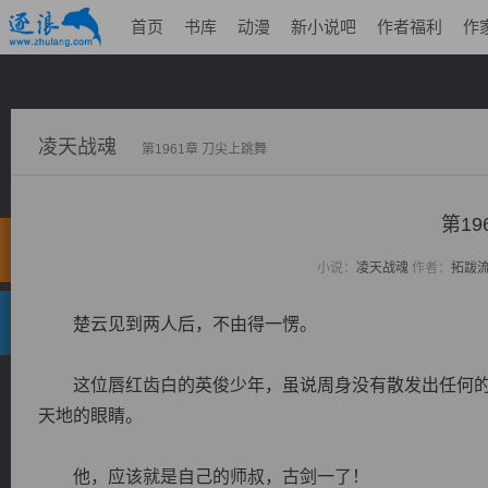
首页
书库
动漫
新小说吧
作者福利
作
凌天战魂
第1961章 刀尖上跳舞
第19
小说：
凌天战魂
作者：
拓跋
楚云见到两人后，不由得一愣。
这位唇红齿白的英俊少年，虽说周身没有散发出任何的
天地的眼睛。
他，应该就是自己的师叔，古剑一了！