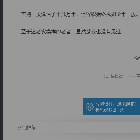
古剑一虽说活了十几万年，但容貌始终犹如少年一般
至于这老农模样的老者，虽然楚云也没有见过，...
逐浪小说
推
上一
（← 快捷键
写的很棒，送朵鲜花！
我有
0
朵送出一朵
热门推荐