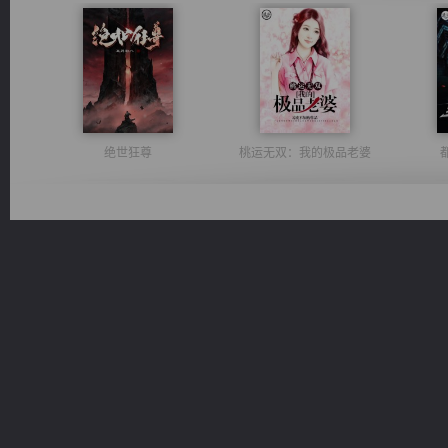
绝世狂尊
桃运无双：我的极品老婆
无敌从不死开始
军魂永铸