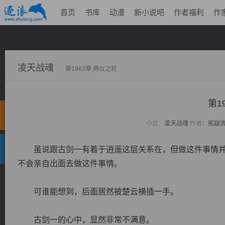
首页
书库
动漫
新小说吧
作者福利
作
凌天战魂
第1962章 两仪之轮
第1
小说：
凌天战魂
作者：
拓跋
虽说跟古剑一有着于逍遥这层关系在，但做这件事情并
不会亲自出面去做这件事情。
可谁能想到，后面居然被楚云横插一手。
古剑一的心中，显然非常不满意。