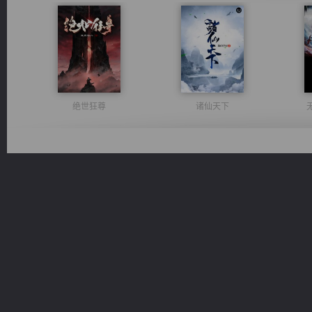
绝世狂尊
诸仙天下
豪门战神：我既王（又名战神归来不败神婿修罗战神）
军魂永铸