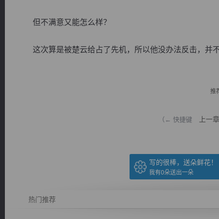
但不满意又能怎么样？
这次算是被楚云给占了先机，所以他没办法反击，并不代表
逐浪小说
推
上一
（← 快捷键
写的很棒，送朵鲜花！
我有
0
朵送出一朵
热门推荐