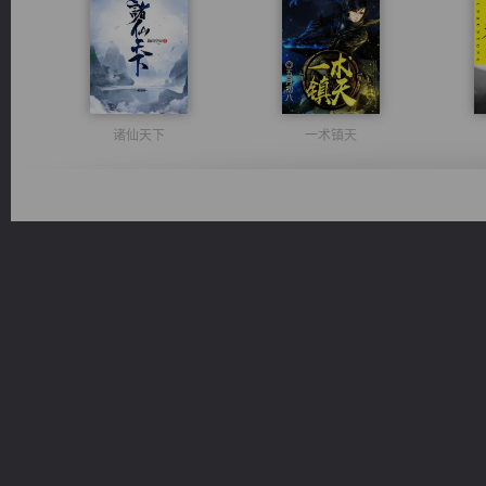
诸仙天下
一术镇天
佣兵王
豪门战神：我既王（又名战神归来不败神婿修罗战神）