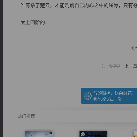
唯有杀了楚云，才能洗刷自己内心之中的屈辱，只有夺
太上四阶的...
逐浪小说
推
上一
（← 快捷键
写的很棒，送朵鲜花！
我有
0
朵送出一朵
热门推荐