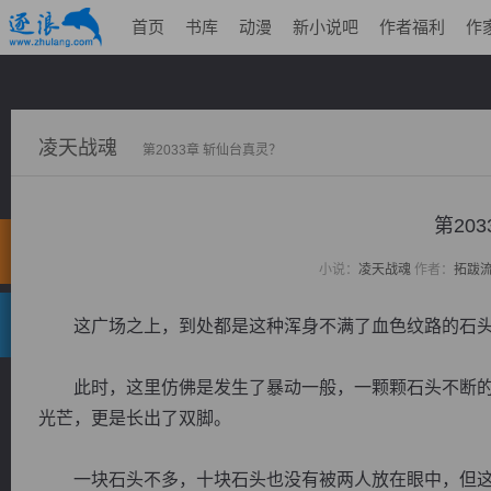
首页
书库
动漫
新小说吧
作者福利
作
凌天战魂
第2033章 斩仙台真灵？
第20
小说：
凌天战魂
作者：
拓跋
这广场之上，到处都是这种浑身不满了血色纹路的石头
此时，这里仿佛是发生了暴动一般，一颗颗石头不断的
光芒，更是长出了双脚。
一块石头不多，十块石头也没有被两人放在眼中，但这里