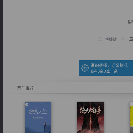
推
上一
（← 快捷键
逐浪小说
写的很棒，送朵鲜花！
我有
0
朵送出一朵
热门推荐