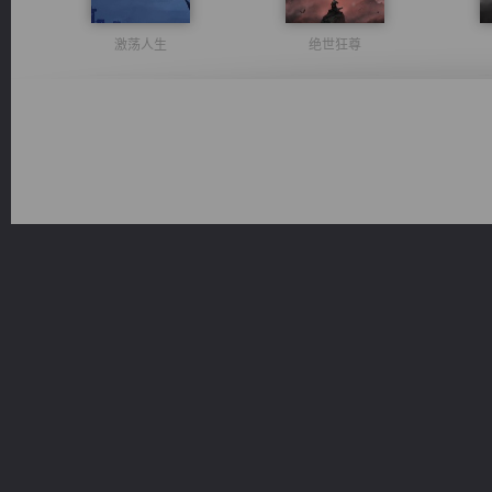
激荡人生
绝世狂尊
太古神煌
无敌从不死开始
心铸天途
风前欲劝春光住