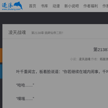
首页
书库
动漫
新小说吧
作者福利
作
凌天战魂
第2138章 挑衅仙帝二阶！
第213
小说：
凌天战魂
作者：
拓跋
叶千重闻言，板着脸说道：“你若继续在城内闹事，千叶
“哈哈……”
“噗嗤……”