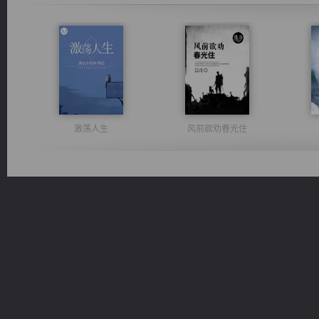
激荡人生
风前欲劝春光住
军魂永铸
太古神煌