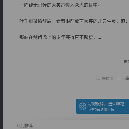
一阵肆无忌惮的大笑声传入众人的耳中。
叶千重微微皱眉，看着眼前放声大笑的几只生灵，道：“
那站在剑齿虎上的少年笑得直不起腰，...
逐浪小说
推
上一
（← 快捷键
写的很棒，送朵鲜花！
我有
0
朵送出一朵
热门推荐