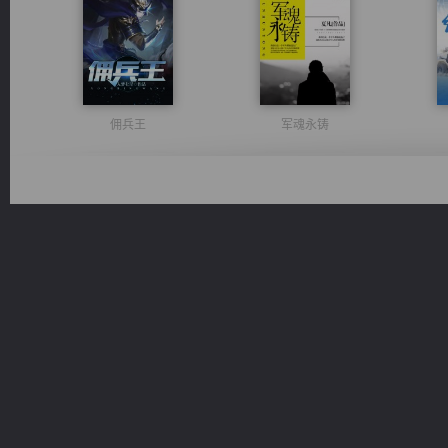
佣兵王
军魂永铸
激荡人生
风前欲劝春光住