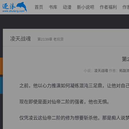
首页
书库
动漫
新小说吧
作者福利
作
凌天战魂
第2139章 老坑货
第
小说：
凌天战魂
作者：
拓跋
之前，他以心力推演如何凝练混沌三足鼎，让他对自己
现在即使是面对仙帝二阶的强者，他也无惧。
仅凭凌云这仙帝二阶的修为想要斩杀他，那是痴人说