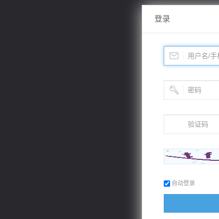
登录
自动登录