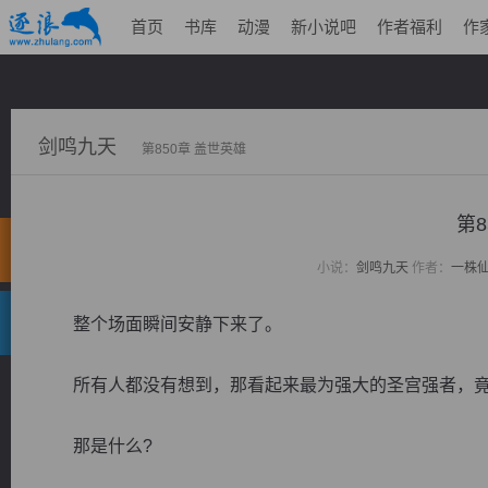
首页
书库
动漫
新小说吧
作者福利
作
剑鸣九天
第850章 盖世英雄
第8
小说：
剑鸣九天
作者：
一株
整个场面瞬间安静下来了。
所有人都没有想到，那看起来最为强大的圣宫强者，竟
那是什么?