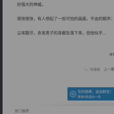
好强大的神威。
很快很快，有人想起了一些可怕的画面，不由的颤声：“
尘埃散尽，赤发男子的身躯坠落下来，但他似乎...
逐浪小说
推
上一
（← 快捷键
写的很棒，送朵鲜花！
我有
0
朵送出一朵
热门推荐