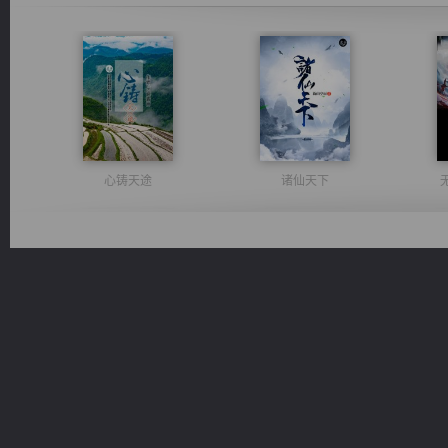
心铸天途
诸仙天下
绝世狂尊
风前欲劝春光住