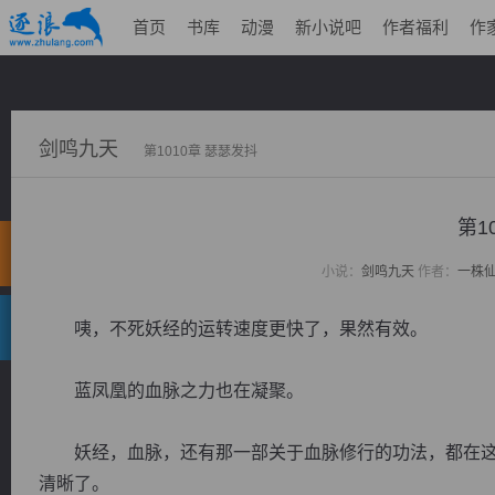
首页
书库
动漫
新小说吧
作者福利
作
剑鸣九天
第1010章 瑟瑟发抖
第1
小说：
剑鸣九天
作者：
一株
咦，不死妖经的运转速度更快了，果然有效。
蓝凤凰的血脉之力也在凝聚。
妖经，血脉，还有那一部关于血脉修行的功法，都在这
清晰了。