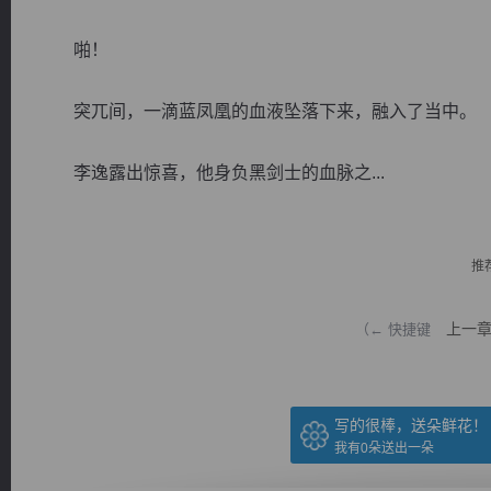
啪！
突兀间，一滴蓝凤凰的血液坠落下来，融入了当中。
逐浪小说
李逸露出惊喜，他身负黑剑士的血脉之...
推
上一
（← 快捷键
写的很棒，送朵鲜花！
我有
0
朵送出一朵