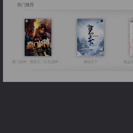
热门推荐
豪门战神：我既王（又名战神归来不败神婿修罗战神）
诸仙天下
桃运
一术镇天
无敌从不死开始