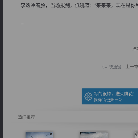
李逸冷着脸，当场拔剑，低吼道：“来来来，现在是你和
...
逐浪小说
推
上一
（← 快捷键
写的很棒，送朵鲜花！
我有
0
朵送出一朵
热门推荐