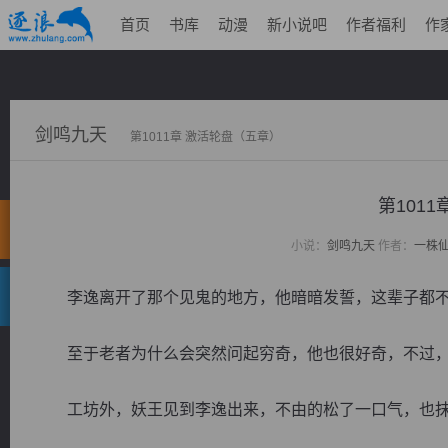
首页
书库
动漫
新小说吧
作者福利
作
剑鸣九天
第1011章 激活轮盘（五章）
第101
小说：
剑鸣九天
作者：
一株
李逸离开了那个见鬼的地方，他暗暗发誓，这辈子都不
至于老者为什么会突然问起穷奇，他也很好奇，不过，
工坊外，妖王见到李逸出来，不由的松了一口气，也抹了