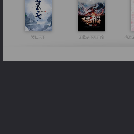
诸仙天下
无敌从不死开始
桃运
军魂永铸
太古神煌