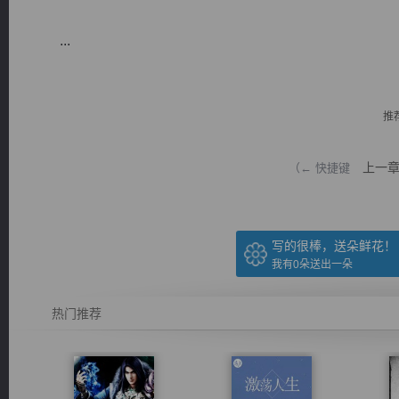
...
推
逐浪小说
上一
（← 快捷键
写的很棒，送朵鲜花！
我有
0
朵送出一朵
热门推荐