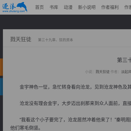
首页
书库
动漫
新小说吧
作者福利
作
戮天狂徒
第三十九章、狂的资本
第三
小说：
戮天狂徒
作者：
淡起
金宇神色一怔，急忙转身看向沧龙，见到沧龙神色及其
沧龙没有理会金宇，大步迈出刹那来到众人面前，直接
“我看这个小子要完了，沧龙居然冲着他来了！”秦明周
他们寒毛倒竖。