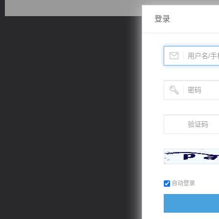
登录
激荡人生
心铸天途
桃运
都市之至尊君侯
佣兵王
自动登录