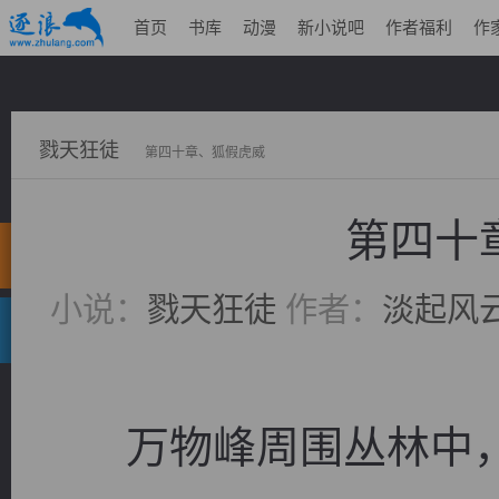
首页
书库
动漫
新小说吧
作者福利
作
戮天狂徒
第四十章、狐假虎威
第四十
小说：
戮天狂徒
作者：
淡起风
万物峰周围丛林中，