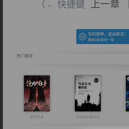
上一章
（← 快捷键
写的很棒，送朵鲜花！
我有
0
朵送出一朵
热门推荐
绝世狂尊
风前欲劝春光住