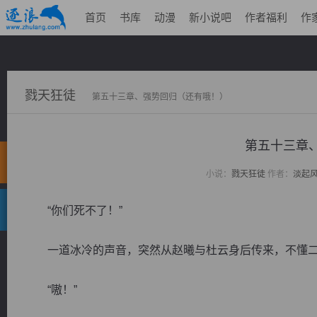
首页
书库
动漫
新小说吧
作者福利
作
戮天狂徒
第五十三章、强势回归（还有哦！）
第五十三章
小说：
戮天狂徒
作者：
淡起
“你们死不了！”
一道冰冷的声音，突然从赵曦与杜云身后传来，不懂二
“嗷！”