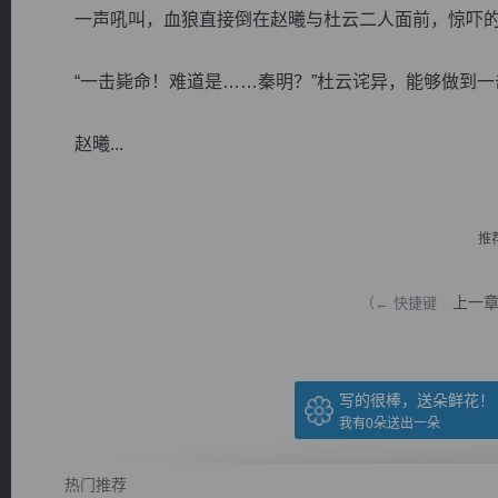
一声吼叫，血狼直接倒在赵曦与杜云二人面前，惊吓的
“一击毙命！难道是……秦明？”杜云诧异，能够做到一
赵曦...
逐浪小说
推
上一
（← 快捷键
写的很棒，送朵鲜花！
我有
0
朵送出一朵
热门推荐