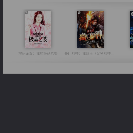
桃运无双：我的极品老婆
豪门战神：我既王（又名战神归来不败神婿修罗战神）
诸仙天下
绝世狂尊