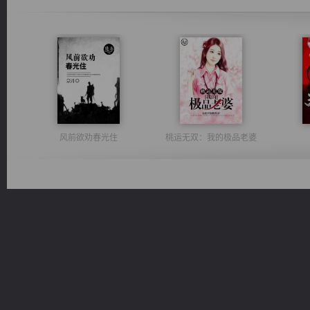
风前欲劝春光住
桃运无双：我的极品老婆
诸仙天下
无敌从不死开始