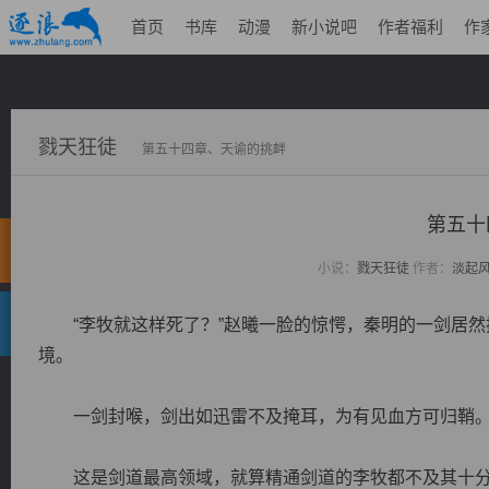
首页
书库
动漫
新小说吧
作者福利
作
戮天狂徒
第五十四章、天谕的挑衅
第五十
小说：
戮天狂徒
作者：
淡起
“李牧就这样死了？”赵曦一脸的惊愕，秦明的一剑居然
境。
一剑封喉，剑出如迅雷不及掩耳，为有见血方可归鞘
这是剑道最高领域，就算精通剑道的李牧都不及其十分