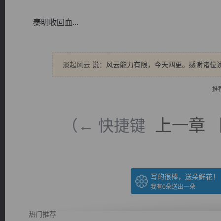
秦明收回血...
淡起风云
说：风云能力有限，今天四更。感谢诸位
逐浪小说
推
上一章
（← 快捷键
写的很棒，送朵鲜花！
我有
0
朵送出一朵
热门推荐