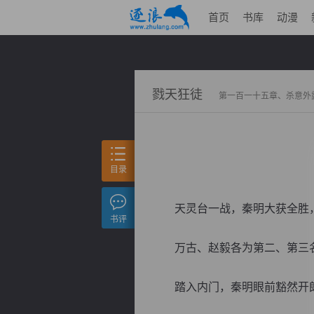
首页
书库
动漫
戮天狂徒
第一百一十五章、杀意外
目录
天灵台一战，秦明大获全胜，
书评
万古、赵毅各为第二、第三名
踏入内门，秦明眼前豁然开朗