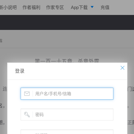
新小说吧
作者福利
作家专区
App下载
充值
逐浪小说
写作助手
露
第一百一十五章、杀意外露
登录
小说：
戮天狂徒
作者：
淡起风云
更新时间：2018-03-13 15:00 字数：3009
连胜七场获得外门第一人称号，顺利夺冠，崭露头角成为内门
，大赛结束以后，秦明直接被外门长老图琨带入天仙宗内门。
，内门修炼资源丰富，远远超过外门，而内门所在的地方，正