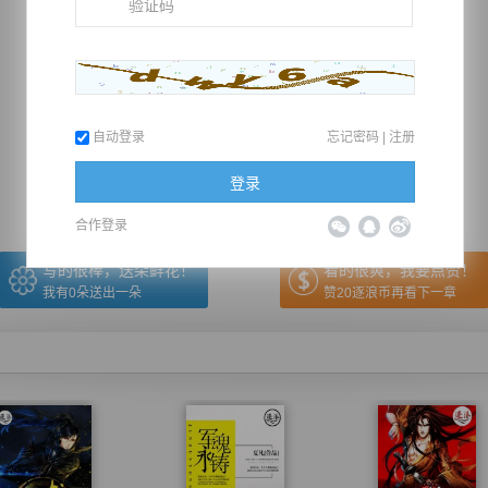
推荐在手机上阅读本书
自动登录
忘记密码
|
注册
上一章
回目录
下一章
（← 快捷键
快捷键→）
登录
合作登录
写的很棒，送朵鲜花！
看的很爽，我要点赞！
我有
0
朵送出一朵
赞20逐浪币再看下一章