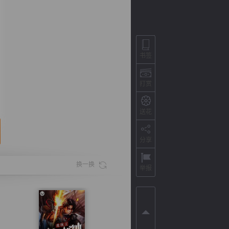
书签
打赏
送花
分享
背
字
宽
滚
换一换
举报